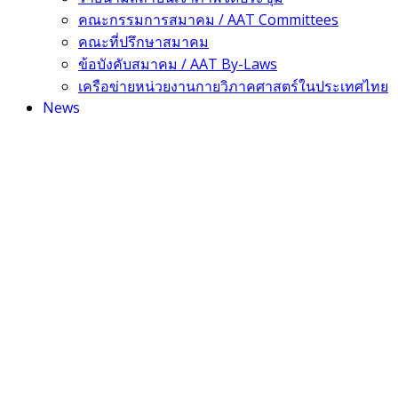
คณะกรรมการสมาคม / AAT Committees
คณะที่ปรึกษาสมาคม
ข้อบังคับสมาคม / AAT By-Laws
เครือข่ายหน่วยงานกายวิภาคศาสตร์ในประเทศไทย
News
Honorary Award
Scholarship News
Good to Know
Announcements
AAT Conference
Archive
Past AAT Conference
Membership
Membership Benefits
Becoming new member
Update your membership info
List of current members
FAQ
Contact Us